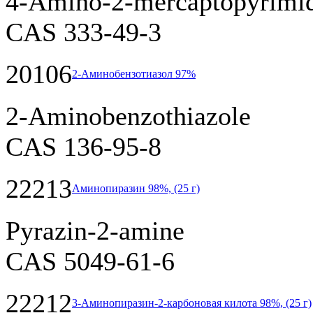
4-Amino-2-mercaptopyrimid
CAS 333-49-3
20106
2-Аминобензотиазол 97%
2-Aminobenzothiazole
CAS 136-95-8
22213
Аминопиразин 98%, (25 г)
Pyrazin-2-amine
CAS 5049-61-6
22212
3-Аминопиразин-2-карбоновая килота 98%, (25 г)