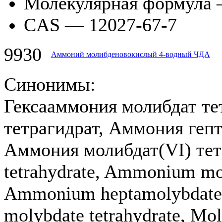
Молекулярная формула 
CAS — 12027-67-7
9930
Аммоний молибденовокислый 4-водный ЧДА
Синонимы:
Гексааммония молибдат те
тетрагидрат, Аммония гепт
Аммония молибдат(VI) те
tetrahydrate, Ammonium mo
Ammonium heptamolybdate 
molybdate tetrahydrate, Mo