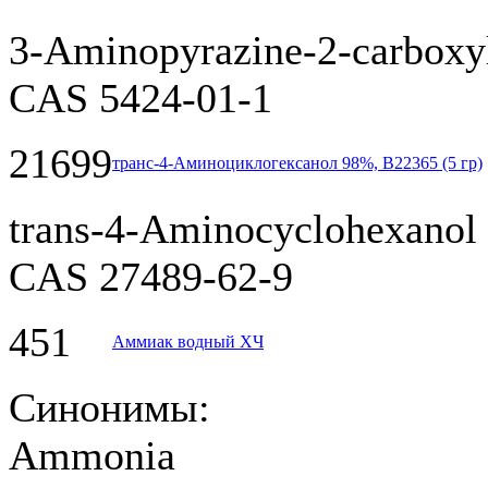
3-Aminopyrazine-2-carboxyl
CAS 5424-01-1
21699
транс-4-Аминоциклогексанол 98%, B22365 (5 гр)
trans-4-Aminocyclohexanol
CAS 27489-62-9
451
Аммиак водный ХЧ
Синонимы:
Ammonia