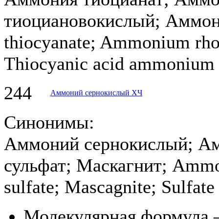
тиоциановокислый; Аммо
thiocyanate; Ammonium rho
Thiocyanic acid ammonium 
244
Аммоний сернокислый ХЧ
Синонимы:
Аммоний сернокислый; Ам
сульфат; Маскагнит; Ammo
sulfate; Mascagnite; Sulfat
Молекулярная формула 