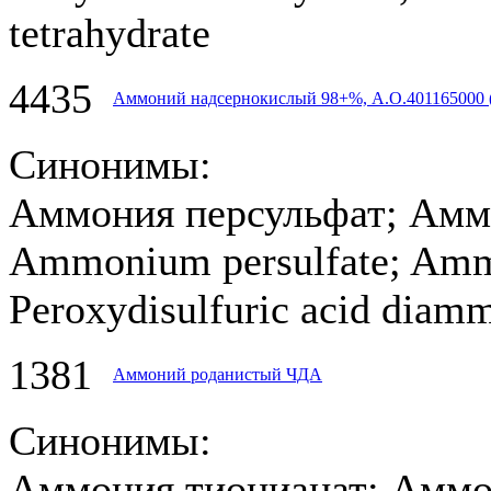
tetrahydrate
4435
Аммоний надсернокислый 98+%, А.О.401165000 (
Синонимы:
Аммония персульфат; Амм
Ammonium persulfate; Amm
Peroxydisulfuric acid diam
1381
Аммоний роданистый ЧДА
Синонимы:
Аммония тиоцианат; Аммо