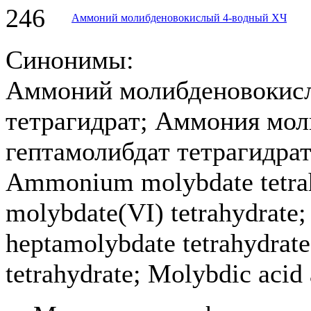
246
Аммоний молибденовокислый 4-водный ХЧ
Синонимы:
Аммоний молибденовокисл
тетрагидрат; Аммония мол
гептамолибдат тетрагидра
Ammonium molybdate tetr
molybdate(VI) tetrahydra
heptamolybdate tetrahydra
tetrahydrate; Molybdic acid