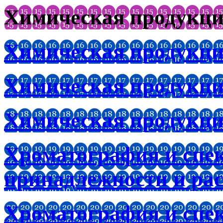
Химическая продукц
Химическая продукци
Химическая продукци
Химическая продукци
Хроматография и спе
принадлежности и ра
Хроматография и спе