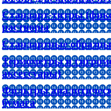
Стандарт-титры (фик
растворы
Стандартные образцы
Термометры и гигроме
аксессуары)
Фильтры аналитическ
бумага