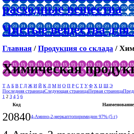
расходные вещества
Чистые вещества для
Главная
/
Продукция со склада
/ Хим
Химическая продук
T
А
Б
В
Г
Д
Ж
И
Й
К
Л
М
Н
О
П
Р
С
Т
У
Ф
Х
Ц
Щ
Э
Последняя страница
Следующая страница
Первая страница
Пред
1
2
3
4
5
6
Код
Наименование
20840
4-Амино-2-меркаптопиримидин 97% (5 г)