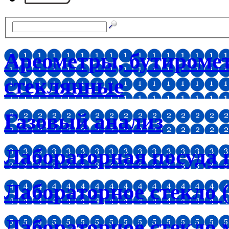
Ареометры, бутироме
стеклянные
Газовый анализ
Лабораторная посуда 
Лабораторное стекло (
Лабораторное стекло 