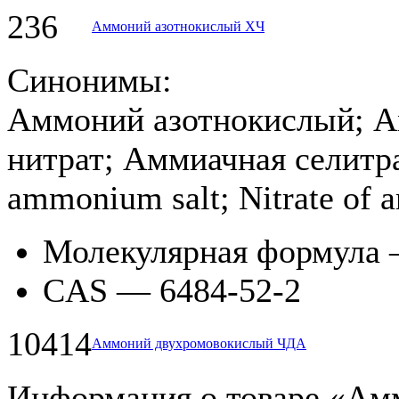
236
Аммоний азотнокислый ХЧ
Синонимы:
Аммоний азотнокислый; А
нитрат; Аммиачная селитра
ammonium salt; Nitrate of
Молекулярная формула
CAS — 6484-52-2
10414
Аммоний двухромовокислый ЧДА
Информация о товаре «А