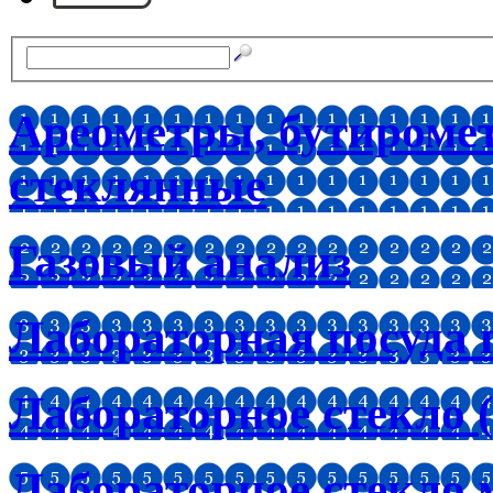
Ареометры, бутироме
стеклянные
Газовый анализ
Лабораторная посуда 
Лабораторное стекло (
Лабораторное стекло 