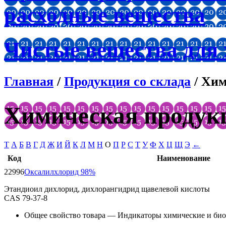
расходные вещества
Чистые вещества для
Главная
/
Продукция со склада
/ Хим
Химическая продук
T
А
Б
В
Г
Д
Ж
И
Й
К
Л
М
Н
О
П
Р
С
Т
У
Ф
Х
Ц
Щ
Э
←
Код
Наименование
22996
Оксалилхлорид 98%
Этандиоил дихлорид, дихлорангидрид щавелевой кислоты
CAS 79-37-8
Общее свойство товара — Индикаторы химические и био