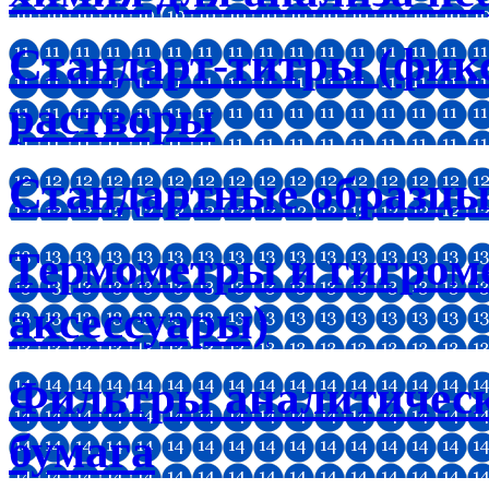
Стандарт-титры (фик
растворы
Стандартные образцы
Термометры и гигроме
аксессуары)
Фильтры аналитическ
бумага