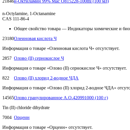
21846
н-Октиламин 99% Мас O815228-100ml (100 мл)
n-Octylamine, 1-Octanamine
CAS 111-86-4
Общее свойство товара — Индикаторы химические и био
23180
Олеиновая кислота Ч
Информация о товаре «Олеиновая кислота Ч» отсутствует.
2857
Олово (II) сернокислое Ч
Информация о товаре «Олово (II) сернокислое Ч» отсутствует.
822
Олово (II) хлорид 2-водное ЧДА
Информация о товаре «Олово (II) хлорид 2-водное ЧДА» отсутс
14565
Олово гранулированное A.O.420991000 (100 г)
Tin (II) chloride dihydrate
7004
Орцеин
Информация о товаре «Орцеин» отсутствует.