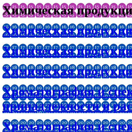
Химическая продукц
Химическая продукци
Химическая продукци
Химическая продукци
Хроматография и спе
принадлежности и ра
Хроматография и спе