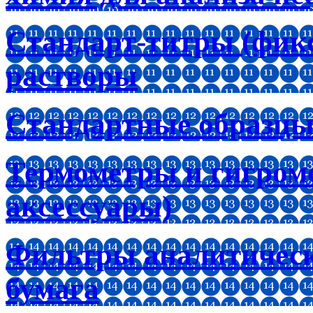
Стандарт-титры (фик
растворы
Стандартные образцы
Термометры и гигроме
аксессуары)
Фильтры аналитическ
бумага