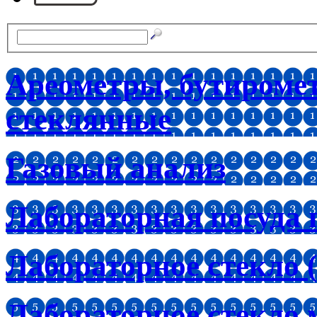
Ареометры, бутироме
стеклянные
Газовый анализ
Лабораторная посуда 
Лабораторное стекло (
Лабораторное стекло 