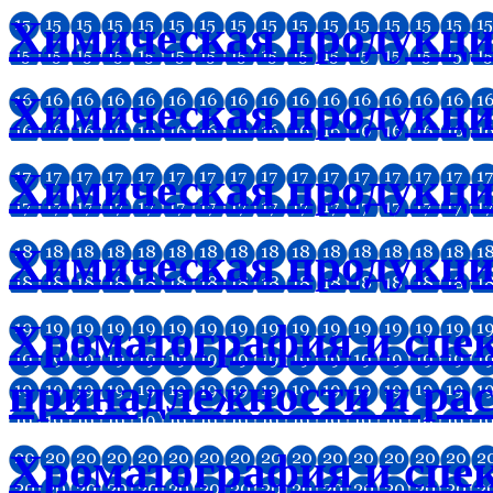
Химическая продукц
Химическая продукци
Химическая продукци
Химическая продукци
Хроматография и спе
принадлежности и ра
Хроматография и спе