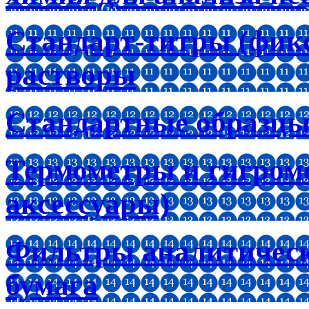
Стандарт-титры (фик
растворы
Стандартные образцы
Термометры и гигроме
аксессуары)
Фильтры аналитическ
бумага