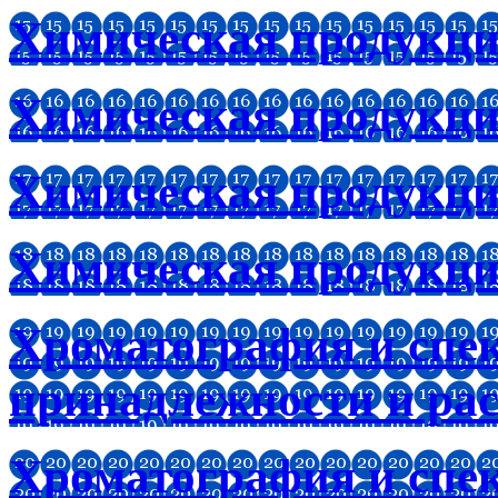
Химическая продукц
Химическая продукци
Химическая продукци
Химическая продукци
Хроматография и спе
принадлежности и ра
Хроматография и спе