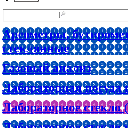
Ареометры, бутироме
стеклянные
Газовый анализ
Лабораторная посуда 
Лабораторное стекло (
Лабораторное стекло 