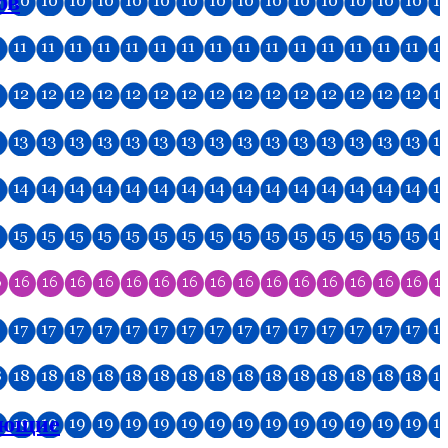
ов
ующие