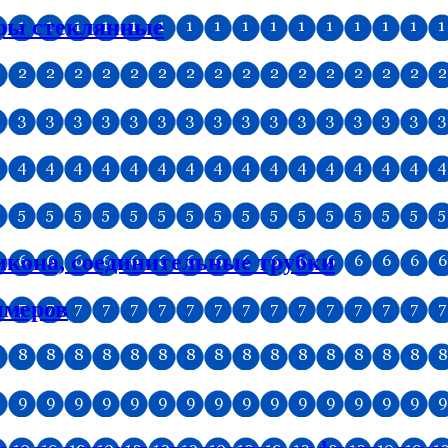
тры стеклянные
икона, соединительные трубки
имеров