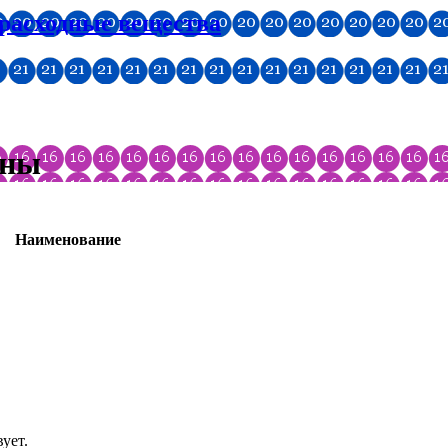
 расходные вещества
уны
Наименование
ует.