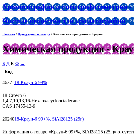
Хроматография и спектрофотометрия -
Чистые вещества для хроматографии
Главная
/
Продукция со склада
/ Химическая продукция - Крауны
Химическая продукция - Кра
Б
Д
К
Ф
←
Код
4637
18-Краун-6 99%
18-Crown-6
1,4,7,10,13,16-Hexaoxacyclooctadecane
CAS 17455-13-9
20240
18-Краун-6 99+%, SiAl28125 (25г)
Информация о товаре «Краун-6 99+%, SiAl28125 (25г)» отсутств