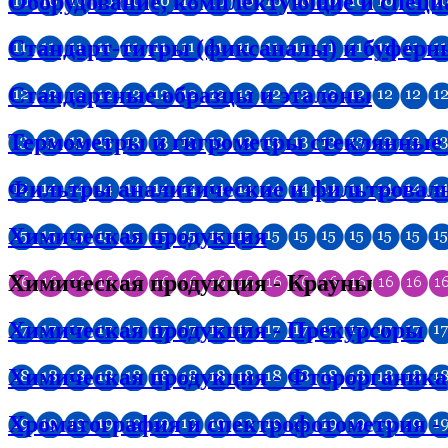
Оборудование, комплектующие и специ
Стандарт-титры (фиксаналы) и буферн
Стандартные образцы и эталоны
Термометры и гигрометры стеклянные (в
Фильтры аналитические и фильтроваль
Химическая продукция
Химическая продукция - Крауны
Химическая продукция - Прекурсоры
Химическая продукция - Фторорганика
Хроматография и спектрофотометрия -