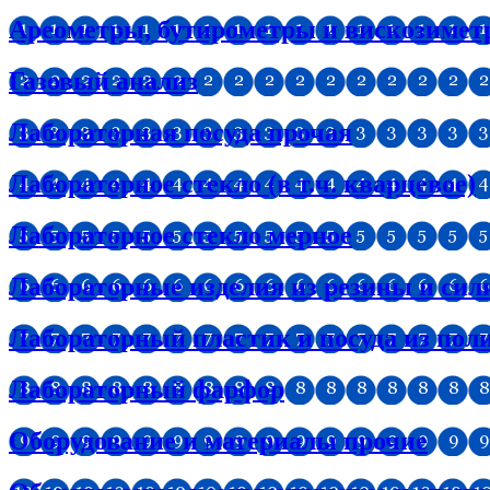
Ареометры, бутирометры и вискозиме
Газовый анализ
Лабораторная посуда прочая
Лабораторное стекло (в т.ч. кварцевое)
Лабораторное стекло мерное
Лабораторные изделия из резины и сил
Лабораторный пластик и посуда из пол
Лабораторный фарфор
Оборудование и материалы прочие