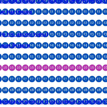
альная химия для анализа нефтепродукт
ые растворы
 т.ч. аксессуары)
ная бумага
 принадлежности и расходные комплект