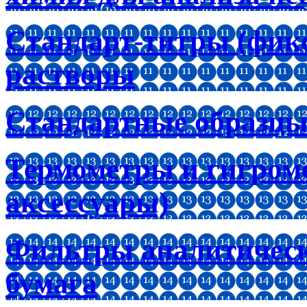
Стандарт-титры (фик
растворы
Стандартные образцы
Термометры и гигроме
аксессуары)
Фильтры аналитическ
бумага