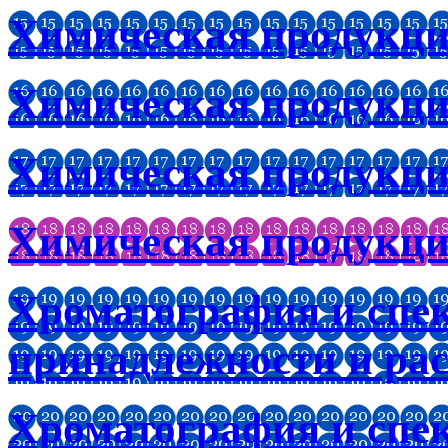
Химическая продукц
Химическая продукци
Химическая продукци
Химическая продукци
Хроматография и спе
принадлежности и ра
Хроматография и спе