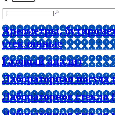
Ареометры, бутироме
стеклянные
Газовый анализ
Лабораторная посуда 
Лабораторное стекло (
Лабораторное стекло 