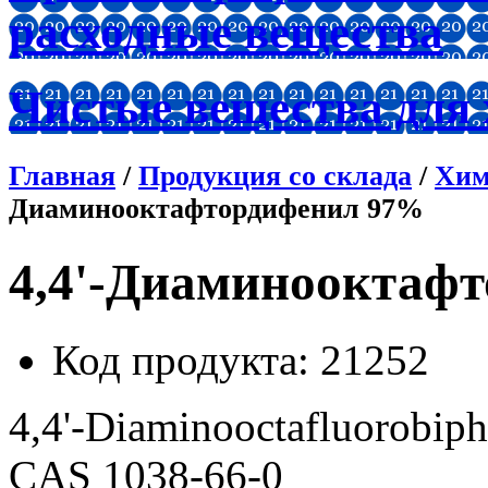
расходные вещества
Чистые вещества для
Главная
/
Продукция со склада
/
Хим
Диаминооктафтордифенил 97%
4,4'-Диаминооктаф
Код продукта
: 21252
4,4'-Diaminooctafluorobip
CAS 1038-66-0