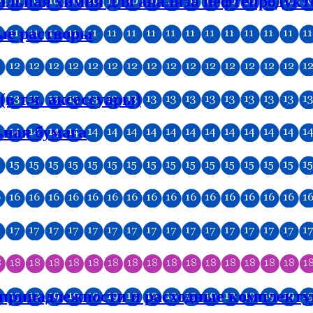
альная химия для анализа нефтепродукт
ые растворы
 т.ч. аксессуары)
ная бумага
 принадлежности и расходные комплект