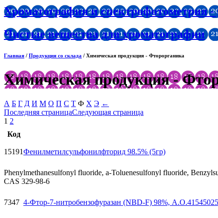
Хроматография и спектрофотометрия -
Чистые вещества для хроматографии
Главная
/
Продукция со склада
/ Химическая продукция - Фторорганика
Химическая продукция - Фто
А
Б
Г
Д
И
М
О
П
С
Т
Ф
Х
Э
←
Последняя страница
Следующая страница
1
2
Код
15191
Фенилметилсульфонилфторид 98.5% (5гр)
Phenylmethanesulfonyl fluoride, a-Toluenesulfonyl fluoride, Benzyls
CAS 329-98-6
7347
4-Фтор-7-нитробензофуразан (NBD-F) 98%, А.О.41545025