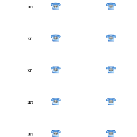
шт
кг
кг
шт
шт