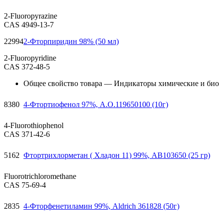
2-Fluoropyrazine
CAS 4949-13-7
22994
2-Фторпиридин 98% (50 мл)
2-Fluoropyridine
CAS 372-48-5
Общее свойство товара — Индикаторы химические и био
8380
4-Фтортиофенол 97%, А.О.119650100 (10г)
4-Fluorothiophenol
CAS 371-42-6
5162
Фтортрихлорметан ( Хладон 11) 99%, AB103650 (25 гр)
Fluorotrichloromethane
CAS 75-69-4
2835
4-Фторфенетиламин 99%, Aldrich 361828 (50г)