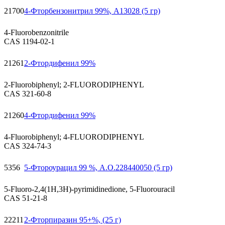
21700
4-Фторбензонитрил 99%, A13028 (5 гр)
4-Fluorobenzonitrile
CAS 1194-02-1
21261
2-Фтордифенил 99%
2-Fluorobiphenyl; 2-FLUORODIPHENYL
CAS 321-60-8
21260
4-Фтордифенил 99%
4-Fluorobiphenyl; 4-FLUORODIPHENYL
CAS 324-74-3
5356
5-Фтороурацил 99 %, А.О.228440050 (5 гр)
5-Fluoro-2,4(1H,3H)-pyrimidinedione, 5-Fluorouracil
CAS 51-21-8
22211
2-Фторпиразин 95+%, (25 г)