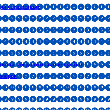
тры стеклянные
икона, соединительные трубки
имеров