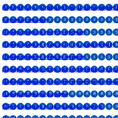
Ареометры, бутирометры и вискозиме
Газовый анализ
Лабораторная посуда прочая
Лабораторное стекло (в т.ч. кварцевое)
Лабораторное стекло мерное
Лабораторные изделия из резины и сил
Лабораторный пластик и посуда из пол
Лабораторный фарфор
Оборудование и материалы прочие