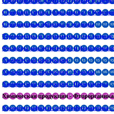
Оборудование, комплектующие и специ
Стандарт-титры (фиксаналы) и буферн
Стандартные образцы и эталоны
Термометры и гигрометры стеклянные (в
Фильтры аналитические и фильтроваль
Химическая продукция
Химическая продукция - Крауны
Химическая продукция - Прекурсоры
Химическая продукция - Фторорганика
Хроматография и спектрофотометрия -