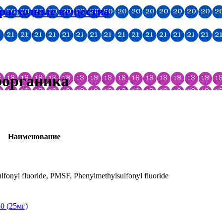
 расходные вещества
рорганика
Наименование
ulfonyl fluoride, PMSF, Phenylmethylsulfonyl fluoride
0 (25мг)