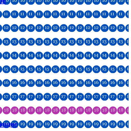
ов
ующие