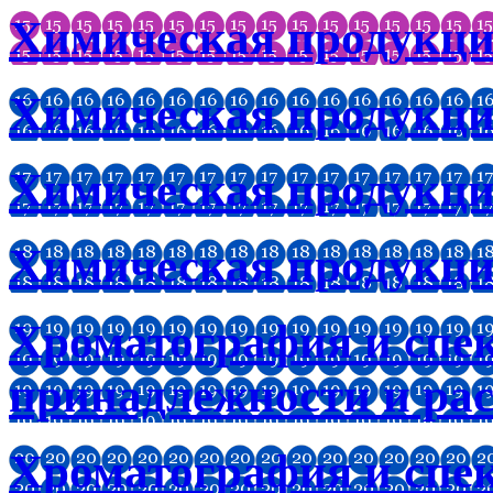
Химическая продукц
Химическая продукци
Химическая продукци
Химическая продукци
Хроматография и спе
принадлежности и ра
Хроматография и спе