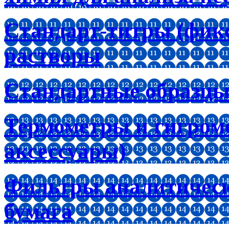
Стандарт-титры (фик
растворы
Стандартные образцы
Термометры и гигроме
аксессуары)
Фильтры аналитическ
бумага