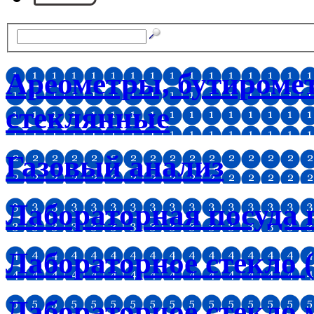
Ареометры, бутироме
стеклянные
Газовый анализ
Лабораторная посуда 
Лабораторное стекло (
Лабораторное стекло 