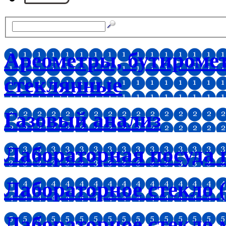
Ареометры, бутироме
стеклянные
Газовый анализ
Лабораторная посуда 
Лабораторное стекло (
Лабораторное стекло 