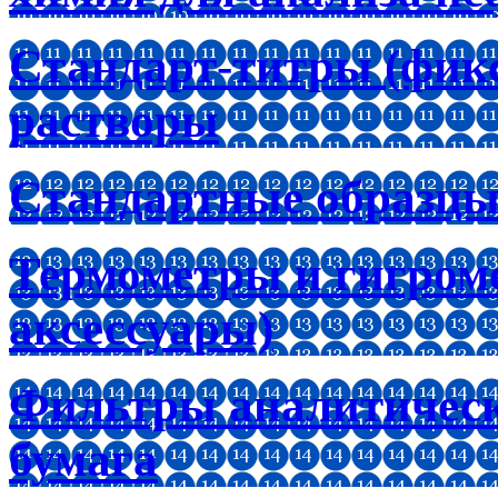
Стандарт-титры (фик
растворы
Стандартные образцы
Термометры и гигроме
аксессуары)
Фильтры аналитическ
бумага