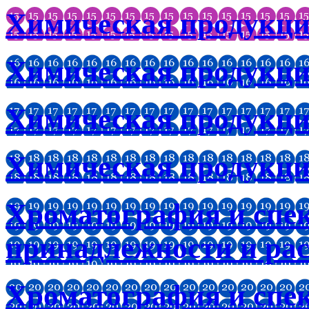
Химическая продукц
Химическая продукци
Химическая продукци
Химическая продукци
Хроматография и спе
принадлежности и ра
Хроматография и спе