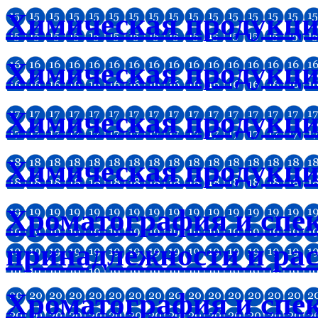
Химическая продукц
Химическая продукци
Химическая продукци
Химическая продукци
Хроматография и спе
принадлежности и ра
Хроматография и спе