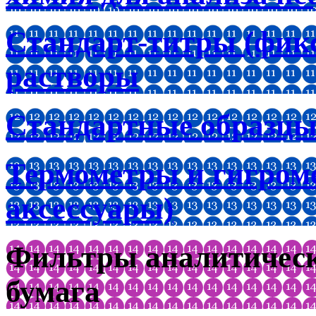
Стандарт-титры (фик
растворы
Стандартные образцы
Термометры и гигроме
аксессуары)
Фильтры аналитическ
бумага