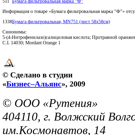
511
Бумага фильтровальная марка "Ф"
Информация о товаре «Бумага фильтровальная марка "Ф"» отсу
1338
Бумага фильтровальная, MN751 (лист 58х58см)
Синонимы:
5-(4-Нитрофенилазо)салициловая кислота; Протравной оранжевый 1;
C.I. 14030; Mordant Orange 1
© Сделано в студии
«
Бизнес–Альянс
», 2009
© ООО «Рутения»
404110, г. Волжский Волго
им.Космонавтов, 14