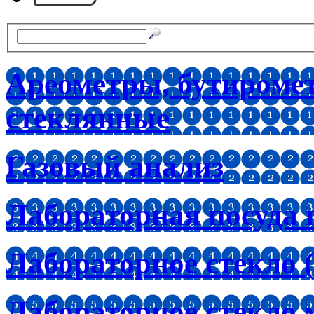
Ареометры, бутироме
стеклянные
Газовый анализ
Лабораторная посуда 
Лабораторное стекло (
Лабораторное стекло 