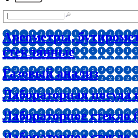
Ареометры, бутироме
стеклянные
Газовый анализ
Лабораторная посуда 
Лабораторное стекло (
Лабораторное стекло 