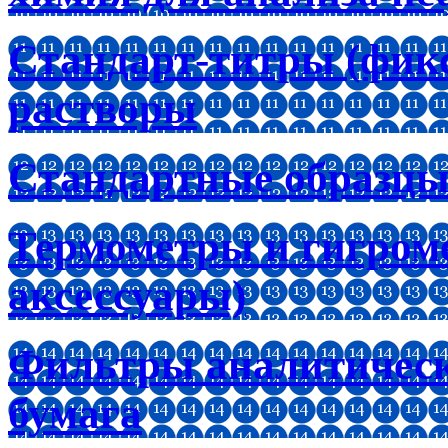
Стандарт-титры (фик
растворы
Стандартные образцы
Термометры и гигроме
аксессуары)
Фильтры аналитическ
бумага