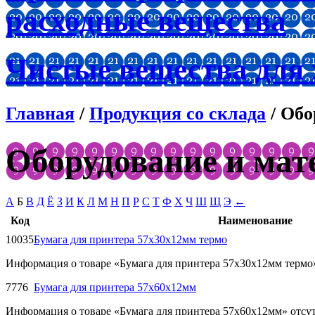
расходные вещества
Чистые вещества для
Главная
/
Продукция со склада
/ Обо
Оборудование и мат
А
Б
В
Д
Ё
З
И
К
Л
М
Н
П
Р
С
Т
Ф
Х
Ч
Ш
Щ
Э
←
Код
Наименование
10035
Бумага для принтера 57х30х12мм термо
Информация о товаре «Бумага для принтера 57х30х12мм термо»
7776
Бумага для принтера 57х60х12мм
Информация о товаре «Бумага для принтера 57х60х12мм» отсут