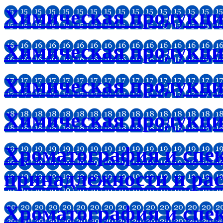
Химическая продукц
Химическая продукци
Химическая продукци
Химическая продукци
Хроматография и спе
принадлежности и ра
Хроматография и спе